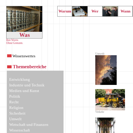
Warum
Wer
Wann
Was
Ihre Worte.
Ohne Grenzen.
Umwelt
Wissenswertes
Themenbereiche
Entwicklung
Industrie und Technik
Medien und Kunst
Politik
Recht
Religion
Verkehr
Sicherheit
Umwelt
Wirtschaft und Finanzen
Wissenschaft