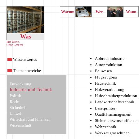
Warum
Wer
Wann
Was
Ihre Worte.
Ohne Grenzen.
Abbruchindustrie
Wissenswertes
Autoproduktion
Themenbereiche
Bauwesen
Flugzeugbau
Haustechnik
Entwicklung
Industrie und Technik
Holzverarbeitung
Politik
Hubschrauberproduktion
Recht
Landwirtschaftstechnik
Sicherheit
Laserprinter
Umwelt
Qualitätsmanagement
Wirtschaft und Finanzen
Sicherheitsvorschriften c
Wissenschaft
Wehrtechnik
Werkzeugmaschinen